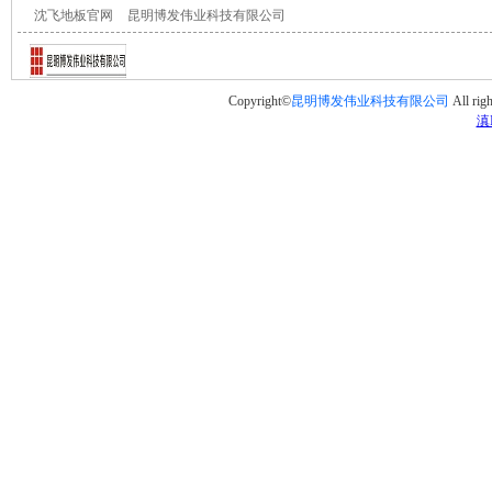
沈飞地板官网
昆明博发伟业科技有限公司
Copyright©
昆明博发伟业科技有限公司
All righ
滇I