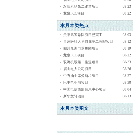
双流机场第二跑道项目
08-23
龙泉FCC项目
08-22
本月本类热点
贵阳武警总队项目已完工
08-03
贵州医科大学附属第二医院项目
08-12
四川九洲电器集团项目
08-19
龙泉FCC项目
08-22
双流机场第二跑道项目
08-23
眉山电力公司项目
08-26
中石油土库曼斯坦项目
08-27
巴中电业局项目
08-30
中国电信西部信息中心项目
08-04
新华文轩项目
08-13
本月本类图文