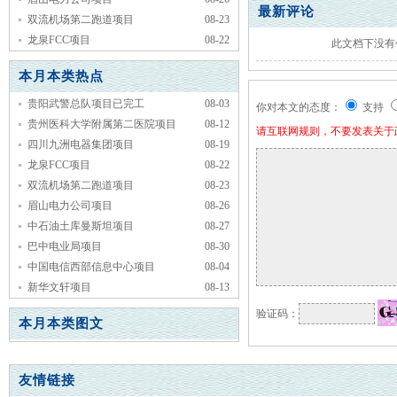
最新评论
双流机场第二跑道项目
08-23
龙泉FCC项目
08-22
此文档下没有
本月本类热点
贵阳武警总队项目已完工
08-03
你对本文的态度：
支持
贵州医科大学附属第二医院项目
08-12
请互联网规则，不要发表关于
四川九洲电器集团项目
08-19
龙泉FCC项目
08-22
双流机场第二跑道项目
08-23
眉山电力公司项目
08-26
中石油土库曼斯坦项目
08-27
巴中电业局项目
08-30
中国电信西部信息中心项目
08-04
新华文轩项目
08-13
验证码：
本月本类图文
友情链接