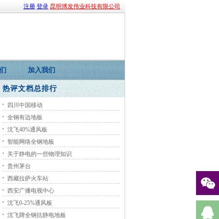
注册
登录
昆明博发伟业科技有限公司
们
加入我们
热评文档总排行
四川中国移动
全钢有边地板
沈飞40%通风板
智能网络全钢地板
关于静电的一些物理知识
贵州茅台
西藏拉萨火车站
西安广播电视中心
沈飞0-25%通风板
沈飞牌全钢抗静电地板