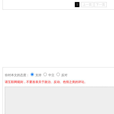
1
上一页
下一页
你对本文的态度：
支持
中立
反对
请互联网规则，不要发表关于政治、反动、色情之类的评论。